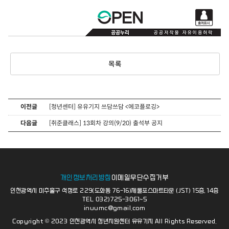
목록
이전글
[청년센터] 유유기지 쓰담쓰담 <에코플로깅>
다음글
[취준클래스] 13회차 강의(9/20) 출석부 공지
개인정보처리방침
이메일무단수집거부
인천광역시 미추홀구 석정로 229(도화동 76-16)제물포스마트타운 (JST) 15층, 14층
TEL 032)725-3061~5
inuumc@gmail.com
Copyright © 2023 인천광역시 청년지원센터 유유기지 All Rights Reserved.