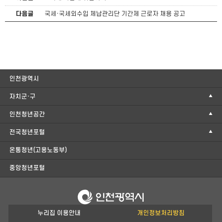
다음글
국세·국세외수입 체납관리단 기간제 근로자 채용 공고
인천광역시
자치군·구
인천청년공간
전국청년포털
온통청년(고용노동부)
중앙청년포털
누리집 이용안내
개인정보처리방침