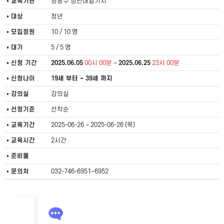
교육기관
영종구 청년내일기지
대상
청년
모집정원
10 / 10 명
대기
5 / 5 명
신청 기간
2025.06.05
00시 00분
~
2025.06.25
23시 00분
신청나이
19세 부터 ~ 39세 까지
강의실
강의실
선정기준
선착순
교육기간
2025-06-26 ~ 2025-06-26 (목)
교육시간
2시간
준비물
문의처
032-746-6951~6952