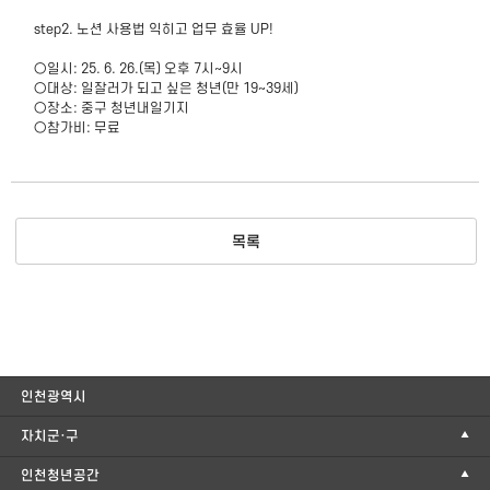
step2. 노션 사용법 익히고 업무 효율 UP!
○일시: 25. 6. 26.(목) 오후 7시~9시
○대상: 일잘러가 되고 싶은 청년(만 19~39세)
○장소: 중구 청년내일기지
○참가비: 무료
목록
인천광역시
자치군·구
인천청년공간