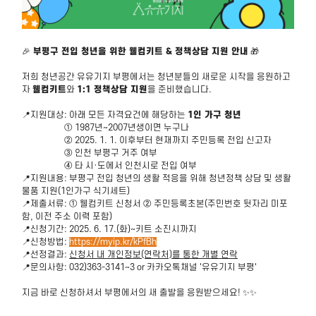
🎉
부평구 전입
청
년을 위한 웰컴키트 & 정책상담 지원 안내
🎁
저희 청년공간 유유기지 부평에서는 청년분들의 새로운 시작을 응원하고
자
웰컴키트
와
1:1 정책상담 지원
을 준비했습니다.
📍지원대상: 아래 모든 자격요건에 해당하는
1인 가구 청년
① 1987년~2007년생이면 누구나
② 2025. 1. 1. 이후부터 현재까지 주민등록 전입 신고자
③ 인천 부평구 거주 여부
④ 타 시·도에서 인천시로 전입 여부
📍지원내용: 부평구 전입 청년의 생활 적응을 위해 청년정책 상담 및 생활
물품 지원(1인가구 식기세트)
📍제출서류: ① 웰컴키트 신청서 ② 주민등록초본(주민번호 뒷자리 미포
함, 이전 주소 이력 포함)
📍신청기간: 2025. 6. 17.(화)~키트 소진시까지
📍신청방법:
https://myip.kr/kPfBh
📍선정결과:
신청서 내 개인정보(연락처)를 통한 개별 연락
📍문의사항: 032)363-3141~3 or 카카오톡채널 '유유기지 부평'
지금 바로 신청하셔서 부평에서의 새 출발을 응원받으세요! ✨✨