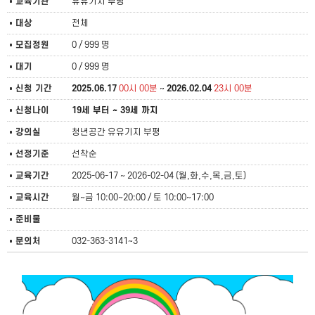
교육기관
유유기지 부평
대상
전체
모집정원
0 / 999 명
대기
0 / 999 명
신청 기간
2025.06.17
00시 00분
~
2026.02.04
23시 00분
신청나이
19세 부터 ~ 39세 까지
강의실
청년공간 유유기지 부평
선정기준
선착순
교육기간
2025-06-17 ~ 2026-02-04 (월,화,수,목,금,토)
교육시간
월~금 10:00~20:00 / 토 10:00~17:00
준비물
문의처
032-363-3141~3