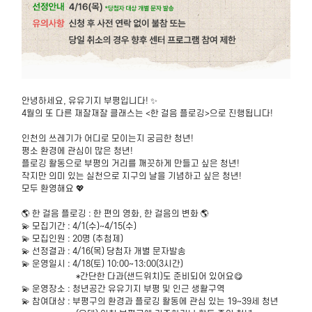
안녕하세요, 유유기지 부평입니다! ✨
4월의 또 다른 재잘재잘 클래스는 <한 걸음 플로깅>으로 진행됩니다!
인천의 쓰레기가 어디로 모이는지 궁금한 청년!
평소 환경에 관심이 많은 청년!
플로깅 활동으로 부평의 거리를 깨끗하게 만들고 싶은 청년!
작지만 의미 있는 실천으로 지구의 날을 기념하고 싶은 청년!
모두 환영해요 💖
🌎 한 걸음 플로깅 : 한 편의 영화, 한 걸음의 변화 🌎
💫 모집기간 : 4/1(수)~4/15(수)
💫 모집인원 : 20명 (추첨제)
💫 선정결과 : 4/16(목) 당첨자 개별 문자발송
💫 운영일시 : 4/18(토) 10:00~13:00(3시간)
*간단한 다과(샌드위치)도 준비되어 있어요😋
💫 운영장소 : 청년공간 유유기지 부평 및 인근 생활구역
💫 참여대상 : 부평구의 환경과 플로깅 활동에 관심 있는 19~39세 청년