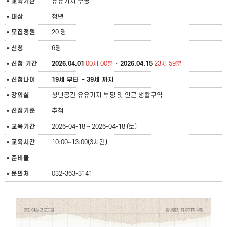
교육기관
유유기지 부평
대상
청년
모집정원
20 명
신청
6명
신청 기간
2026.04.01
00시 00분
~
2026.04.15
23시 59분
신청나이
19세 부터 ~ 39세 까지
강의실
청년공간 유유기지 부평 및 인근 생활구역
선정기준
추첨
교육기간
2026-04-18 ~ 2026-04-18 (토)
교육시간
10:00~13:00(3시간)
준비물
문의처
032-363-3141