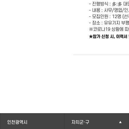
- 진행방식 : 多:多 
- 내용 : 사무/영업/
- 모집인원 : 12명 (
- 장소 : 유유기지 부
※코로나19 상황에 따
★참가 신청 시, 이력서
인천광역시
자치군·구