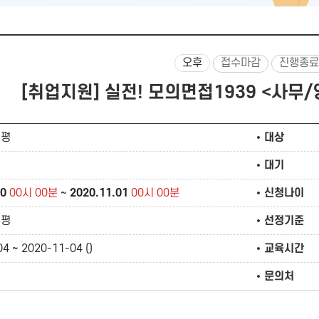
오후
접수마감
진행종료
[취업지원] 실전! 모의면접1939 <사무
부평
대상
대기
20
00시 00분
~
2020.11.01
00시 00분
신청나이
부평
선정기준
4 ~ 2020-11-04 ()
교육시간
문의처