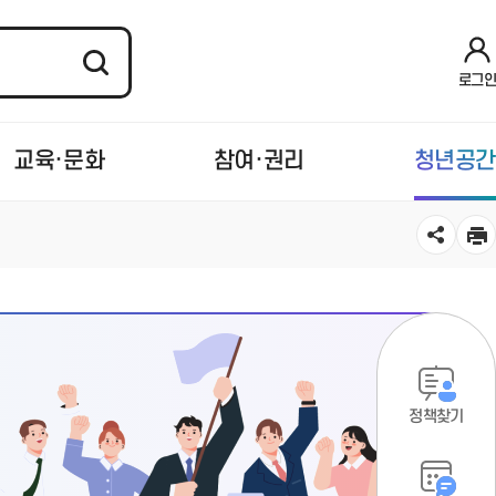
로그인
교육·문화
참여·권리
청년공간
정책찾기