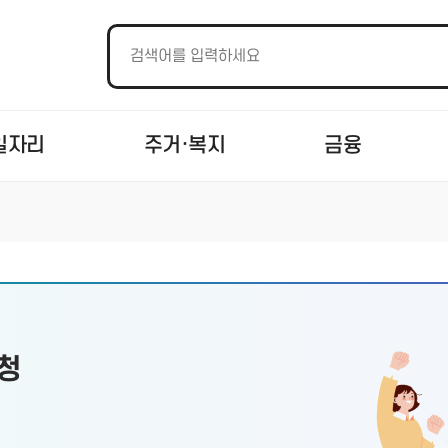
일자리
주거·복지
금융
청