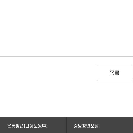
목록
온통청년(고용노동부)
중앙청년포털