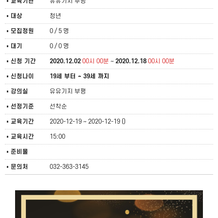
교육기관
유유기지 부평
대상
청년
모집정원
0 / 5 명
대기
0 / 0 명
신청 기간
2020.12.02
00시 00분
~
2020.12.18
00시 00분
신청나이
19세 부터 ~ 39세 까지
강의실
유유기지 부평
선정기준
선착순
교육기간
2020-12-19 ~ 2020-12-19 ()
교육시간
15:00
준비물
문의처
032-363-3145