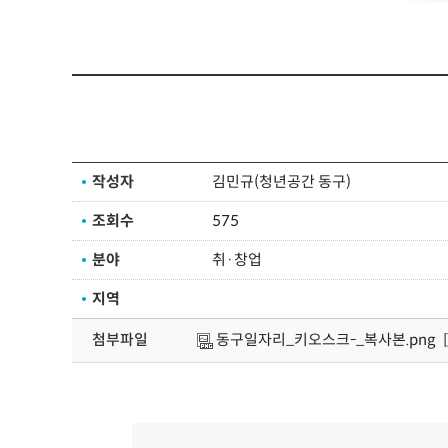
작성자
김민규(청년공간 동구)
조회수
575
분야
취·창업
지역
첨부파일
동구일자리_키오스크-_복사본.png