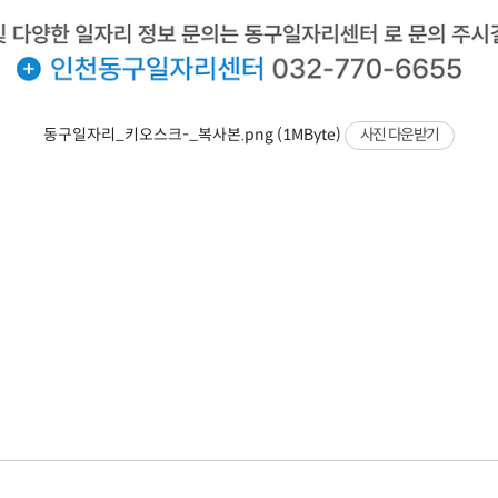
동구일자리_키오스크-_복사본.png (1MByte)
사진 다운받기