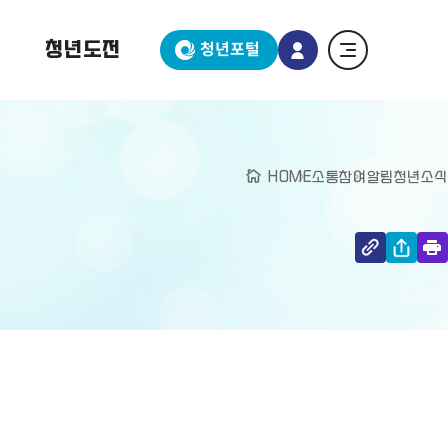
청년도전
청년포털
HOME
소통참여
알림
청년소식