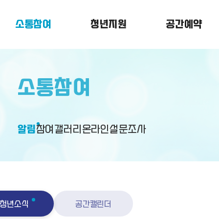
소통참여
청년지원
공간예약
소통참여
알림
참여
갤러리
온라인설문조사
청년소식
공간캘린더