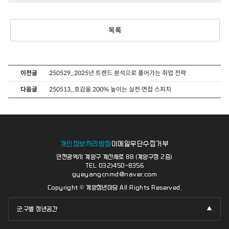
목록
이전글
250529_2025년 트렌드 분석으로 풀어가는 취업 전략
다음글
250513_호감을 200% 높이는 실전 면접 스피치
개인정보처리방침
이메일무단수집거부
인천광역시 계양구 계산새로 88 (계양구청 2층)
TEL 032)450-8356
gyeyangcnmd@naver.com
Copyright © 계양청년마당 All Rights Reserved.
군,구별 청년공간