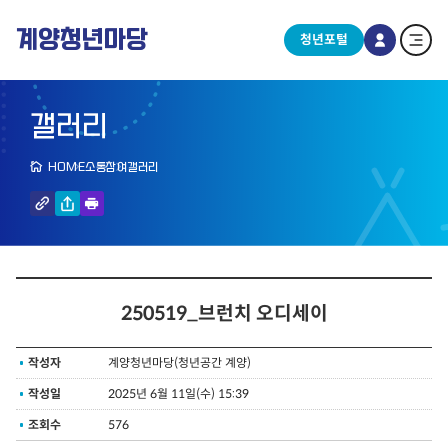
계양청년마당
청년포털
갤러리
HOME
소통참여
갤러리
250519_브런치 오디세이
작성자
계양청년마당(청년공간 계양)
작성일
2025년 6월 11일(수) 15:39
조회수
576