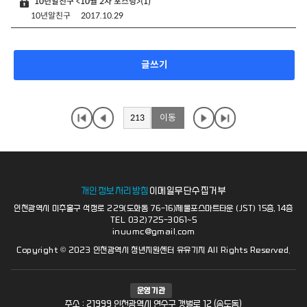
10년알친구 <10월 2차 포스팅>
(1)
10년알친구
2017.10.29
글쓰기
개인정보처리방침
이메일무단수집거부
인천광역시 미추홀구 석정로 229(도화동 76-16)제물포스마트타운 (JST) 15층, 14층
TEL 032)725-3061~5
inuumc@gmail.com
Copyright © 2023 인천광역시 청년지원센터 유유기지 All Rights Reserved.
운영기관
주소 : 21999 인천광역시 연수구 갯벌로 12 (송도동)