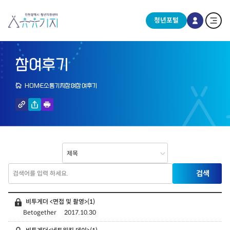
청년포털
참여후기
HOME
소통기지
참여
참여후기
비투게더 <면접 및 촬영>
(1)
Betogether
2017.10.30