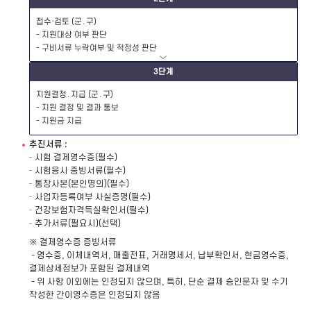
접수·검토 (군․구)
- 지원대상 여부 판단
- 구비서류 누락여부 및 적정성 판단
3단계
지원결정․지급 (군․구)
- 지원 결정 및 결과 통보
- 지원금 지급
추진서류 :
시험 결제영수증(필수)
시험응시 증빙서류(필수)
통장사본(본인명의)(필수)
사업자등록여부 사실증명(필수)
건강보험자격득실확인서(필수)
추가서류(필요시)(선택)
※ 결제영수증 증빙서류
- 영수증, 이체내역서, 매출전표, 거래명세서, 납부확인서, 현금영수증,
결제상세정보가 포함된 결제내역
- 위 사항 이외에는 인정되지 않으며, 특히, 단순 결제 승인문자 및 수기
작성한 간이영수증은 인정되지 않음