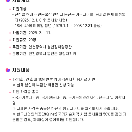
지원대상
신청일 현재 주민등록상 인천시 옹진군 거주자이며, 응시일 현재 미취업
자 (2025.12.1. 이후 응시한 시험)
18세~49세 미취업 청년 (1976.1.1. ~ 2008.12.31.출생)
사업기간 :
2026. 2. ~ 11.
지원규모 :
29명
주관기관 :
인천광역시 청년정책담당관
운영기관 :
인천광역시 옹진군 행정자치과
지원내용
1인1회, 연 최대 10만원 범위 자격증시험 응시료 지원
※ 실제 본인이 부담한 비용만 신청 가능
지원 자격증 종목
- 국가기술자격증, 국가전문자격증, 국가공인민간자격, 한국사 및 어학시
험
※ 자세한 자격증 종목은 하단의 참고사이트를 확인하시기 바랍니다.
※ 한국산업인력공단(Q-net) 국가기술자격 시험 응시료의 50%를 감면 지
원받은 경우, 차액(실제 결제액)을 지원합니다.