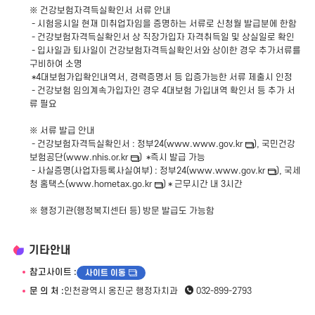
※ 건강보험자격득실확인서 서류 안내
- 시험응시일 현재 미취업자임을 증명하는 서류로 신청월 발급분에 한함
- 건강보험자격득실확인서 상 직장가입자 자격취득일 및 상실일로 확인
- 입사일과 퇴사일이 건강보험자격득실확인서와 상이한 경우 추가서류를
구비하여 소명
*4대보험가입확인내역서, 경력증명서 등 입증가능한 서류 제출시 인정
- 건강보험 임의계속가입자인 경우 4대보험 가입내역 확인서 등 추가 서
류 필요
※ 서류 발급 안내
- 건강보험자격득실확인서 : 정부24(www.
www.gov.kr
), 국민건강
보험공단(
www.nhis.or.kr
) *즉시 발급 가능
- 사실증명(사업자등록사실여부) : 정부24(www.
www.gov.kr
), 국세
청 홈택스(
www.hometax.go.kr
) * 근무시간 내 3시간
※ 행정기관(행정복지센터 등) 방문 발급도 가능함
기타안내
참고사이트 :
사이트 이동
문 의 처 :
인천광역시 옹진군 행정자치과
032-899-2793