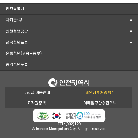
인천광역시
자치군·구
인천청년공간
전국청년포털
온통청년(고용노동부)
중앙청년포털
누리집 이용안내
개인정보처리방침
저작권정책
이메일무단수집거부
21554 인천광역시 남동구 정각로 29(구월동)
TEL:(032)120
ⓒ Incheon Metropolitan City. All rights reserved.