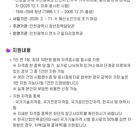
신청일 현재 주민등록상 인천시 연수구 거주자이며, 응시일 현재 미취업
자 (2025.12.1. 이후 응시한 시험)
18세~39세 청년 (1986.1.1. ~ 2008.12.31.출생)
사업기간 :
2026. 2. ~ 11. ※ 예산소진으로 조기 마감
주관기관 :
인천광역시 청년정책담당관
운영기관 :
인천광역시 연수구 일자리정책과
지원내용
1인 연 1회, 최대 10만원 범위 자격증시험 응시료 지원
※ 자격증 한 종목 당 필기, 실기로 나뉘어져 있거나 여러 단계로 이루어져
있는 경우 그 중 1건만 지원 가능
※ 여러 건의 시험영수증 및 응시증빙자료 첨부한 경우 금액이 가장 높은
1만 지원 가능(시험 1건만 신청바랍니다)
※ 실제 본인이 부담한 비용만 신청 가능
지원 자격증 종목
- 국가기술자격증, 국가전문자격증, 국가공인민간자격, 한국사 및 어학시
험
※ 자세한 자격증 종목은 하단의 참고사이트를 확인하시기 바랍니다.
※ 한국산업인력공단(Q-net) 국가기술자격 시험 응시료의 50%를 감면 지
원받은 경우, 차액(실제 결제액)을 지원합니다.