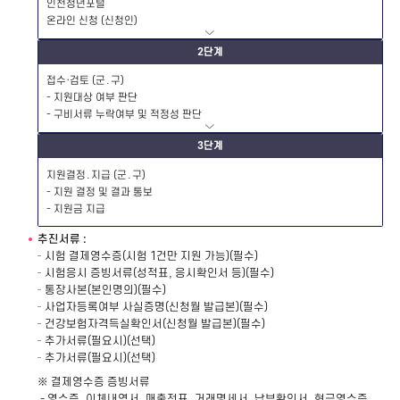
인천청년포털
온라인 신청 (신청인)
2단계
접수·검토 (군․구)
- 지원대상 여부 판단
- 구비서류 누락여부 및 적정성 판단
3단계
지원결정․지급 (군․구)
- 지원 결정 및 결과 통보
- 지원금 지급
추진서류 :
시험 결제영수증(시험 1건만 지원 가능)(필수)
시험응시 증빙서류(성적표, 응시확인서 등)(필수)
통장사본(본인명의)(필수)
사업자등록여부 사실증명(신청월 발급본)(필수)
건강보험자격득실확인서(신청월 발급본)(필수)
추가서류(필요시)(선택)
추가서류(필요시)(선택)
※ 결제영수증 증빙서류
- 영수증, 이체내역서, 매출전표, 거래명세서, 납부확인서, 현금영수증,