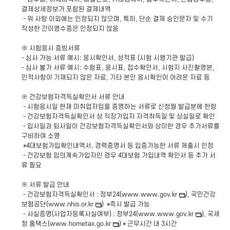
결제상세정보가 포함된 결제내역
- 위 사항 이외에는 인정되지 않으며, 특히, 단순 결제 승인문자 및 수기
작성한 간이영수증은 인정되지 않음
※ 시험응시 증빙서류
- 심사 가능 서류 예시: 응시확인서, 성적표 (시험 시행기관 발급)
- 심사 불가 서류 예시: 수험표, 응시표, 접수확인서, 시험지 사진촬영본,
인적사항이 기재되지 않은 자료, 기타 본인 응시확인이 어려운 자료 등
※ 건강보험자격득실확인서 서류 안내
- 시험응시일 현재 미취업자임을 증명하는 서류로 신청월 발급분에 한함
- 건강보험자격득실확인서 상 직장가입자 자격취득일 및 상실일로 확인
- 입사일과 퇴사일이 건강보험자격득실확인서와 상이한 경우 추가서류를
구비하여 소명
*4대보험가입확인내역서, 경력증명서 등 입증가능한 서류 제출시 인정
- 건강보험 임의계속가입자인 경우 4대보험 가입내역 확인서 등 추가 서
류 필요
※ 서류 발급 안내
- 건강보험자격득실확인서 : 정부24(www.
www.gov.kr
), 국민건강
보험공단(
www.nhis.or.kr
) *즉시 발급 가능
- 사실증명(사업자등록사실여부) : 정부24(www.
www.gov.kr
), 국세
청 홈택스(
www.hometax.go.kr
) * 근무시간 내 3시간