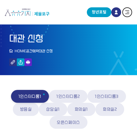
청년포털
대관 신청
HOME
공간예약
대관 신청
1인스터디룸1
1인스터디룸2
1인스터디룸3
방음실
상담실1
회의실1
회의실2
오픈스페이스