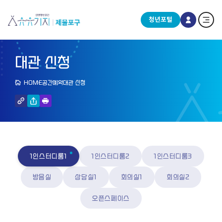
청년포털
대관 신청
HOME
공간예약
대관 신청
1인스터디룸1
1인스터디룸2
1인스터디룸3
방음실
상담실1
회의실1
회의실2
오픈스페이스