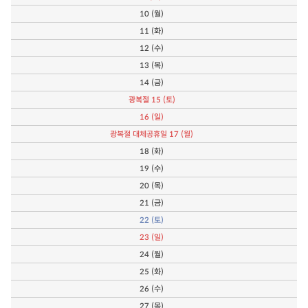
10
(월)
11
(화)
12
(수)
13
(목)
14
(금)
광복절
15
(토)
16
(일)
광복절 대체공휴일
17
(월)
18
(화)
19
(수)
20
(목)
21
(금)
22
(토)
23
(일)
24
(월)
25
(화)
26
(수)
27
(목)