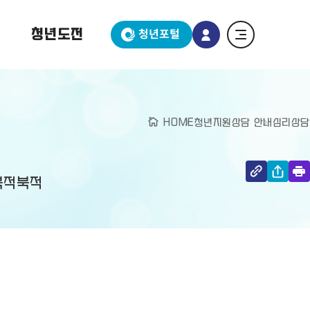
청년도전
청년포털
HOME
청년지원
상담 안내
심리상담
북적북적