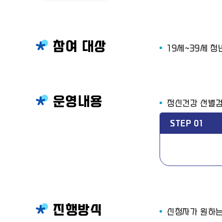
참여 대상
19세~39세 청
운영내용
정신건강 선별검
STEP 01
진행방식
신청자가 원하는