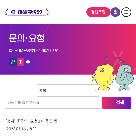
청년포털
문의·요청
HOME
소통참여
참여
문의·요청
『문의·요청』 이용 관련
[공지]
2023.01.16
서**