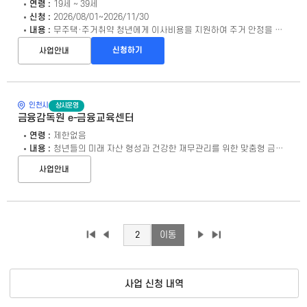
연령 :
19세 ~ 39세
신청 :
2026/08/01~2026/11/30
내용 :
무주택·주거취약 청년에게 이사비용을 지원하여 주거 안정을 도모하고 영종구 청년의 지역정착을 촉진
신청하기
사업안내
상시운영
인천시
금융감독원 e-금융교육센터
연령 :
제한없음
내용 :
청년들의 미래 자산 형성과 건강한 재무관리를 위한 맞춤형 금융교육 제공
사업안내
사업 신청 내역