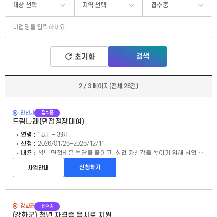
대상 선택
지역 선택
접수중
대
지
접
상
역
수
선
선
상
택
택
태
2 / 3 페이지(전체 28건)
접수중
인천시
드림나래(면접정장대여)
연령 :
18세 ~ 39세
신청 :
2026/01/26~2026/12/11
내용 :
청년 면접비용 부담을 줄이고, 취업 자신감을 높이기 위해 취업 최종 관문인 면접 통과를 위한 면접용 정장 대여와 면접이미지컨설팅 지원
신청하기
사업안내
접수중
강화군
(강화군) 청년 자격증 응시료 지원