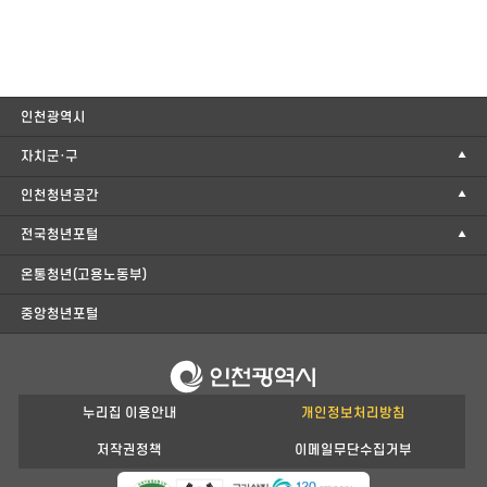
인천광역시
자치군·구
인천청년공간
전국청년포털
온통청년(고용노동부)
중앙청년포털
누리집 이용안내
개인정보처리방침
저작권정책
이메일무단수집거부