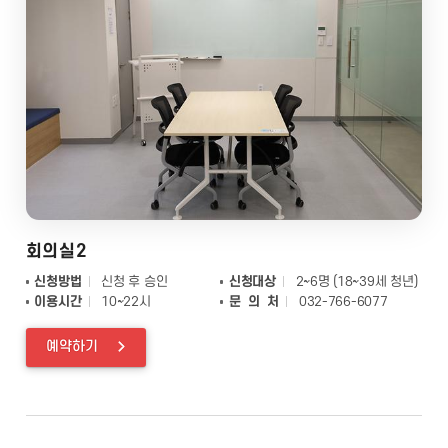
회의실2
신청방법
신청 후 승인
신청대상
2~6명 (18~39세 청년)
이용시간
10~22시
문 의 처
032-766-6077
예약하기