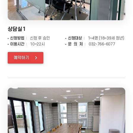
상담실1
신청방법
신청 후 승인
신청대상
1~4명 (18~39세 청년)
이용시간
10~22시
문 의 처
032-766-6077
예약하기