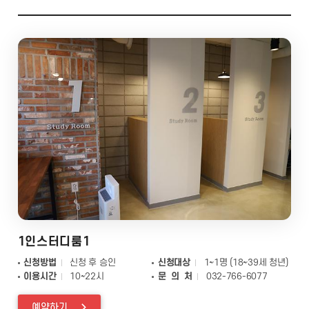
1인스터디룸1
신청방법
신청 후 승인
신청대상
1~1명 (18~39세 청년)
이용시간
10~22시
문 의 처
032-766-6077
예약하기