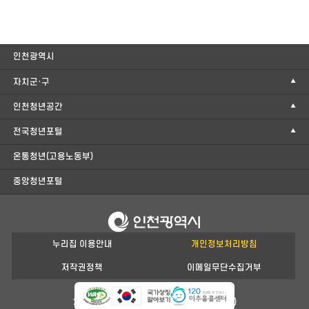
인천광역시
자치군·구
인천청년공간
전국청년포털
온통청년(고용노동부)
중앙청년포털
누리집 이용안내
개인정보처리방침
저작권정책
이메일무단수집거부
21554 인천광역시 남동구 정각로 29(구월동)