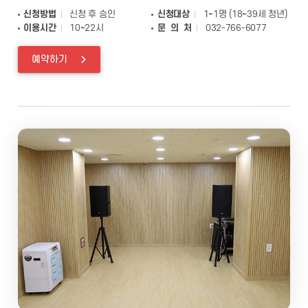
신청방법
신청 후 승인
신청대상
1~1명 (18~39세 청년)
이용시간
10~22시
문 의 처
032-766-6077
예약하기