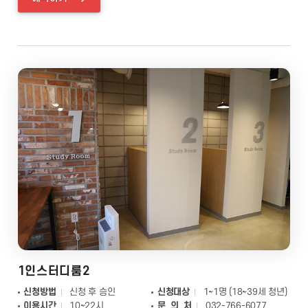
1인스터디룸2
신청방법
신청 후 승인
신청대상
1~1명 (18~39세 청년)
이용시간
10~22시
문 의 처
032-766-6077