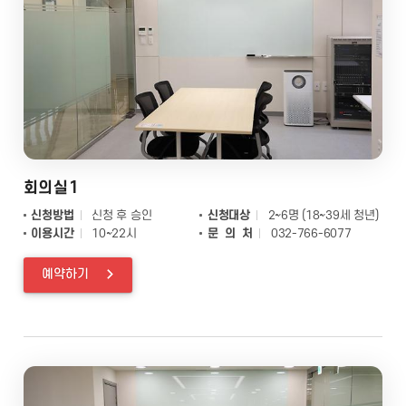
회의실1
신청방법
신청 후 승인
신청대상
2~6명 (18~39세 청년)
이용시간
10~22시
문 의 처
032-766-6077
예약하기