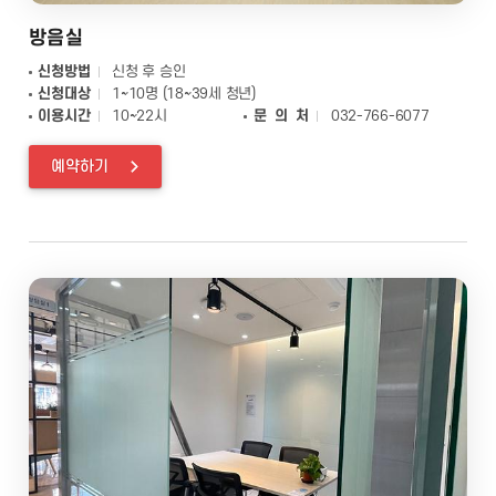
방음실
신청방법
신청 후 승인
신청대상
1~10명 (18~39세 청년)
이용시간
10~22시
문 의 처
032-766-6077
예약하기