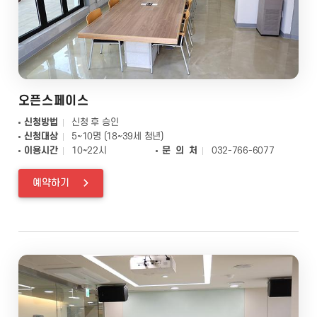
오픈스페이스
신청방법
신청 후 승인
신청대상
5~10명 (18~39세 청년)
이용시간
10~22시
문 의 처
032-766-6077
예약하기