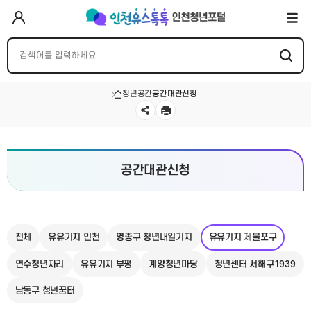
청년공간
공간대관신청
공간대관신청
전체
유유기지 인천
영종구 청년내일기지
유유기지 제물포구
연수청년자리
유유기지 부평
계양청년마당
청년센터 서해구1939
남동구 청년꿈터