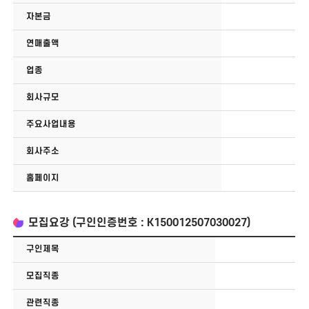
자본금
연매출액
업종
회사규모
주요사업내용
회사주소
홈페이지
모집요강 (구인인증번호 : K150012507030027)
구인제목
모집직종
관련직종