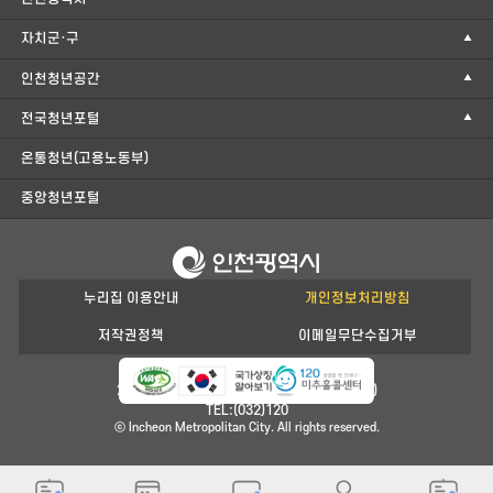
자치군·구
인천청년공간
전국청년포털
온통청년(고용노동부)
중앙청년포털
누리집 이용안내
개인정보처리방침
저작권정책
이메일무단수집거부
21554 인천광역시 남동구 정각로 29(구월동)
TEL:(032)120
ⓒ Incheon Metropolitan City. All rights reserved.