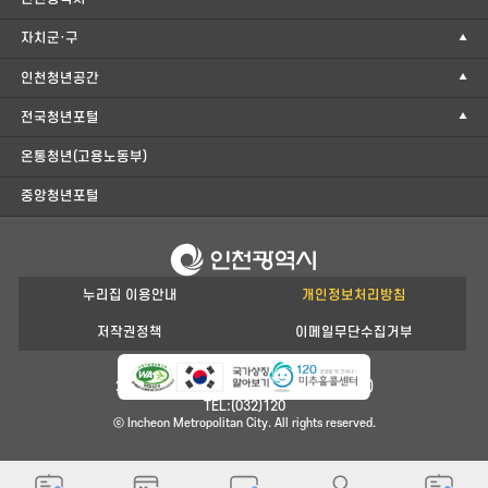
자치군·구
인천청년공간
전국청년포털
온통청년(고용노동부)
중앙청년포털
누리집 이용안내
개인정보처리방침
저작권정책
이메일무단수집거부
21554 인천광역시 남동구 정각로 29(구월동)
TEL:(032)120
ⓒ Incheon Metropolitan City. All rights reserved.