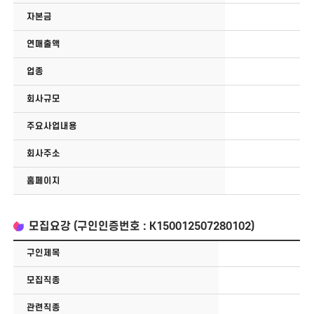
자본금
연매출액
업종
회사규모
주요사업내용
회사주소
홈페이지
모집요강 (구인인증번호 : K150012507280102)
구인제목
모집직종
관련직종