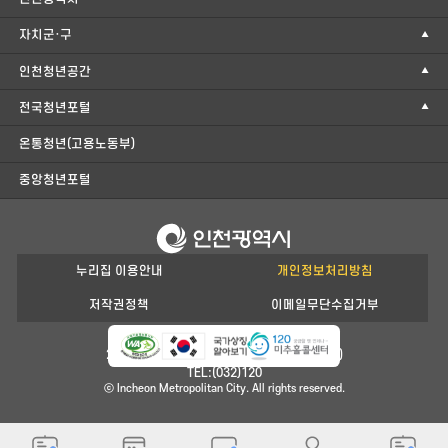
자치군·구
인천청년공간
전국청년포털
온통청년(고용노동부)
중앙청년포털
누리집 이용안내
개인정보처리방침
저작권정책
이메일무단수집거부
21554 인천광역시 남동구 정각로 29(구월동)
TEL:(032)120
ⓒ Incheon Metropolitan City. All rights reserved.