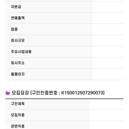
자본금
연매출액
업종
회사규모
주요사업내용
회사주소
홈페이지
모집요강 (구인인증번호 : K150012507290073)
구인제목
모집직종
관련직종