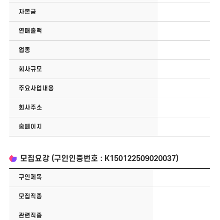
자본금
연매출액
업종
회사규모
주요사업내용
회사주소
홈페이지
모집요강 (구인인증번호 : K150122509020037)
구인제목
모집직종
관련직종