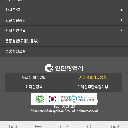
자치군·구
인천청년공간
전국청년포털
온통청년(고용노동부)
중앙청년포털
누리집 이용안내
개인정보처리방침
저작권정책
이메일무단수집거부
21554 인천광역시 남동구 정각로 29(구월동)
TEL:(032)120
ⓒ Incheon Metropolitan City. All rights reserved.