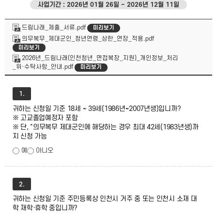
사업기간 : 2026년 01월 26일 ~ 2026년 12월 11일
드림나래_제출_서류.pdf
미리보기
의무복무_제대군인_청년연령_상한_연장_적용.pdf
미리보기
2026년_드림나래(인천청년_면접복장_지원)_개인정보_처리
_위·수탁사항_안내.pdf
미리보기
1.
귀하는 신청일 기준 18세 ~ 39세(1986년~2007년생)입니까?
※ 고교졸업예정자 포함
※ 단, "의무복무 제대군인에 해당하는 경우 최대 42세(1983년생)까
지 신청 가능
예
아니오
2.
귀하는 신청일 기준 주민등록상 인천시 거주 중 또는 인천시 소재 대
학 재학·휴학 중입니까?