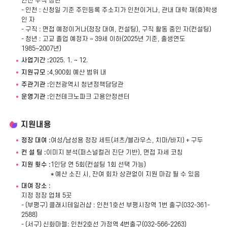
인천 구직 청년
- 인천 : 신청일 기준 주민등록 주소지가 인천이거나, 관내 대학 재(휴)학생
인 자
- 구직 : 면접 예정이거나(정장 대여, 컨설팅), 구직 활동 중인 자(컨설팅)
- 청년 : 고교 졸업 예정자 ~ 39세 이하(2025년 기준, 출생연도
1985~2007년)
사업기간 :
2025. 1. ~ 12.
지원규모 :
4,900회 예산 범위 내
주관기관 :
인천광역시 청년정책담당관
운영기관 :
인천테크노파크 고용안정센터
지원내용
정장 대여 :
여성/남성용 정장 세트(셔츠/블라우스, 치마/바지) + 구두
컨 설 팅 :
이미지 분석(퍼스널컬러 진단 기반), 면접 자세 코칭
지원 횟수 :
1인당 연 5회(컨설팅 1회 선택 가능)
* 예산 소진 시, 잔여 회차 상관없이 지원 마감 될 수 있음
대여 장소 :
지정 정장 업체 5곳
- (부평구) 클래시테일러샵 : 인천1호선 부평시장역 1번 출구(032-361-
2588)
- (서구) 신화마젤: 인천2호선 가정역 4번출구(032-566-2263)