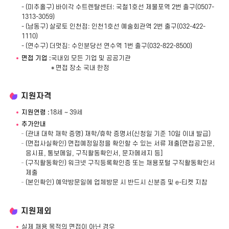
- (미추홀구) 바이각 수트렌탈센터: 국철1호선 제물포역 2번 출구(0507-
1313-3059)
- (남동구) 살로토 인천점: 인천1호선 예술회관역 2번 출구(032-422-
1110)
- (연수구) 더멋짐: 수인분당선 연수역 1번 출구(032-822-8500)
면접 기업 :
국내외 모든 기업 및 공공기관
* 면접 장소 국내 한정
지원자격
지원연령 :
18세 ~ 39세
추가안내
(관내 대학 재학 증명) 재학/휴학 증명서(신청일 기준 10일 이내 발급)
(면접사실확인) 면접예정일정을 확인할 수 있는 서류 제출[면접공고문,
응시표, 통보메일, 구직활동확인서, 문자메세지 등]
(구직활동확인) 워크넷 구직등록확인증 또는 채용포털 구직활동확인서
제출
(본인확인) 예약방문일에 업체방문 시 반드시 신분증 및 e-티켓 지참
지원제외
실제 채용 목적의 면접이 아닌 경우