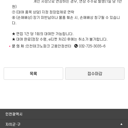
개인 사정으로 연장하는 경우, 연장 수수료 발생(1일 당 1만
원)
⑦ (대여 품목 상담) 지정 정장업체로 연락
⑧ (손해배상) 장기 미반납이나 물품 훼손 시, 손해배상 청구될 수 있습니
다.
★ 면접 1건 당 1회의 대여만 가능합니다.
★ 대여 완료(정장 수령, e티켓 처리) 후에는 취소가 불가합니다.
문 의 처 :
인천테크노파크 고용안정센터
032-725-3035~6
목록
접수마감
인천광역시
자치군·구