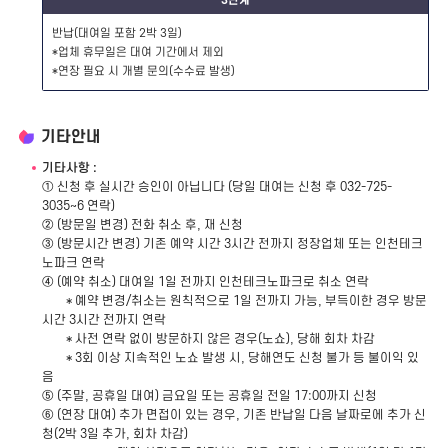
3단계
반납(대여일 포함 2박 3일)
*업체 휴무일은 대여 기간에서 제외
*연장 필요 시 개별 문의(수수료 발생)
기타안내
기타사항 :
① 신청 후 실시간 승인이 아닙니다 (당일 대여는 신청 후 032-725-
3035~6 연락)
② (방문일 변경) 전화 취소 후, 재 신청
③ (방문시간 변경) 기존 예약 시간 3시간 전까지 정장업체 또는 인천테크
노파크 연락
④ (예약 취소) 대여일 1일 전까지 인천테크노파크로 취소 연락
* 예약 변경/취소는 원칙적으로 1일 전까지 가능, 부득이한 경우 방문
시간 3시간 전까지 연락
* 사전 연락 없이 방문하지 않은 경우(노쇼), 당해 회차 차감
* 3회 이상 지속적인 노쇼 발생 시, 당해연도 신청 불가 등 불이익 있
음
⑤ (주말, 공휴일 대여) 금요일 또는 공휴일 전일 17:00까지 신청
⑥ (연장 대여) 추가 면접이 있는 경우, 기존 반납일 다음 날짜로에 추가 신
청(2박 3일 추가, 회차 차감)