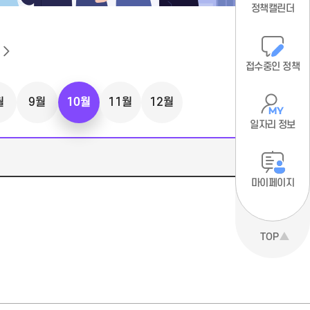
정책캘린더
접수중인 정책
월
9월
10월
11월
12월
일자리 정보
마이페이지
TOP